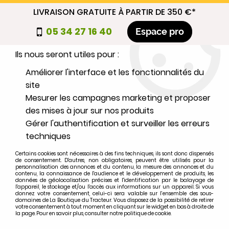
LIVRAISON GRATUITE À PARTIR DE 350 €*
Nous autorisez-vous à utiliser vos
05 34 27 16 40
Espace pro
cookies ?
Ils nous seront utiles pour :
0
Améliorer l'interface et les fonctionnalités du
site
Mesurer les campagnes marketing et proposer
Sélectionnez votre marque
des mises à jour sur nos produits
Gérer l'authentification et surveiller les erreurs
1
MARQUE
techniques
Certains cookies sont nécessaires à des fins techniques, ils sont donc dispensés
2
MODÈLE
de consentement. D'autres, non obligatoires, peuvent être utilisés pour la
personnalisation des annonces et du contenu, la mesure des annonces et du
contenu, la connaissance de l'audience et le développement de produits, les
données de géolocalisation précises et l'identification par le balayage de
l'appareil, le stockage et/ou l'accès aux informations sur un appareil. Si vous
Rechercher
donnez votre consentement, celui-ci sera valable sur l’ensemble des sous-
domaines de La Boutique du Tracteur. Vous disposez de la possibilité de retirer
votre consentement à tout moment en cliquant sur le widget en bas à droite de
la page. Pour en savoir plus, consulter notre politique de cookie.
Accueil
>
Moteur
>
REFROIDISSEMENT
>
Durite inférieure 1/2