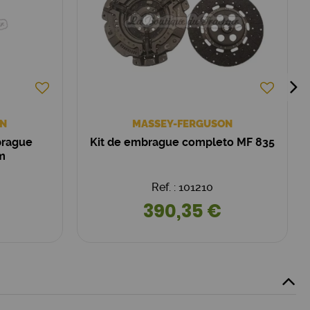
ON
MASSEY-FERGUSON
mbrague
Kit de embrague completo MF 835
m
Ref. : 101210
390,35 €