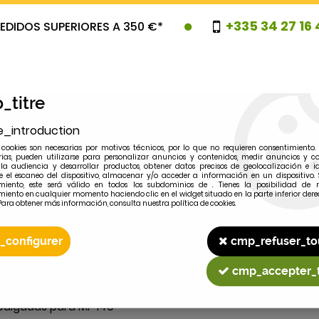
+335 34 27 16 
EDIDOS SUPERIORES A 350 €*
_titre
e_introduction
cookies son necesarias por motivos técnicos, por lo que no requieren consentimiento. 
rias, pueden utilizarse para personalizar anuncios y contenidos, medir anuncios y co
la audiencia y desarrollar productos, obtener datos precisos de geolocalización e id
 el escaneo del dispositivo, almacenar y/o acceder a información en un dispositivo. 
miento, este será válido en todos los subdominios de . Tienes la posibilidad de r
OVEDADES
PROMOCIONES
LIQUIDAC
miento en cualquier momento haciendo clic en el widget situado en la parte inferior dere
Para obtener más información, consulta nuestra política de cookies.
_configurer
cmp_refuser_to
2
MODELO
cmp_accepter_
pulgadas para MF 140