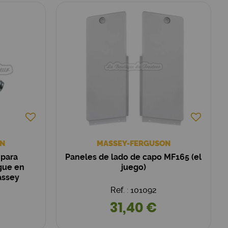
N
MASSEY-FERGUSON
 para
Paneles de lado de capo MF165 (el
gue en
juego)
assey
09M1)
Ref. : 101092
31,40 €