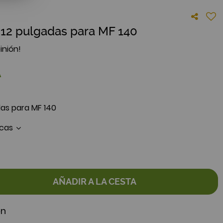
12 pulgadas para MF 140
inión!
A
as para MF 140
icas
AÑADIR A LA CESTA
ón