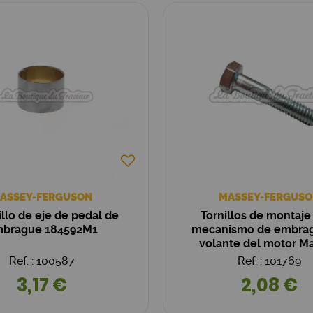
ASSEY-FERGUSON
MASSEY-FERGUSO
llo de eje de pedal de
Tornillos de montaje
brague 184592M1
mecanismo de embra
volante del motor M
Ferguson (OEM: 8268
Ref. : 100587
Ref. : 101769
3,17 €
2,08 €