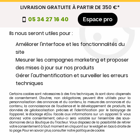
LIVRAISON GRATUITE À PARTIR DE 350 €*
Nous autorisez-vous à utiliser vos
05 34 27 16 40
Espace pro
cookies ?
Ils nous seront utiles pour :
0
Améliorer l'interface et les fonctionnalités du
site
Mesurer les campagnes marketing et proposer
Sélectionnez votre marque
des mises à jour sur nos produits
Gérer l'authentification et surveiller les erreurs
1
MARQUE
techniques
Certains cookies sont nécessaires à des fins techniques, ils sont donc dispensés
2
MODÈLE
de consentement. D'autres, non obligatoires, peuvent être utilisés pour la
personnalisation des annonces et du contenu, la mesure des annonces et du
contenu, la connaissance de l'audience et le développement de produits, les
données de géolocalisation précises et l'identification par le balayage de
l'appareil, le stockage et/ou l'accès aux informations sur un appareil. Si vous
Rechercher
donnez votre consentement, celui-ci sera valable sur l’ensemble des sous-
domaines de La Boutique du Tracteur. Vous disposez de la possibilité de retirer
votre consentement à tout moment en cliquant sur le widget en bas à droite de
la page. Pour en savoir plus, consulter notre politique de cookie.
Accueil
>
Moteur
>
ECHAPPEMENT
>
Coude échappement