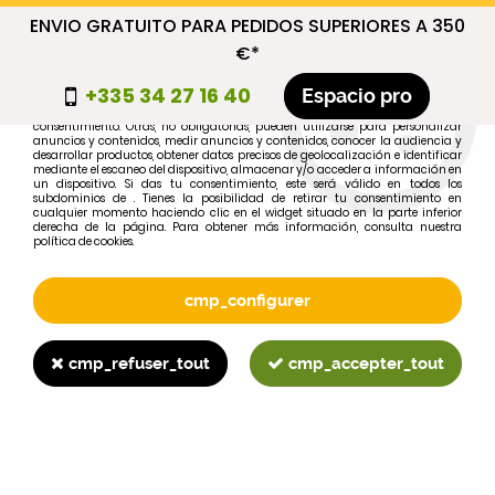
ENVIO GRATUITO PARA PEDIDOS SUPERIORES A 350
cmp_titre
€*
cookie_introduction
+335 34 27 16 40
Espacio pro
Algunas cookies son necesarias por motivos técnicos, por lo que no requieren
consentimiento. Otras, no obligatorias, pueden utilizarse para personalizar
anuncios y contenidos, medir anuncios y contenidos, conocer la audiencia y
desarrollar productos, obtener datos precisos de geolocalización e identificar
0
mediante el escaneo del dispositivo, almacenar y/o acceder a información en
un dispositivo. Si das tu consentimiento, este será válido en todos los
subdominios de . Tienes la posibilidad de retirar tu consentimiento en
cualquier momento haciendo clic en el widget situado en la parte inferior
derecha de la página. Para obtener más información, consulta nuestra
política de cookies.
Selecciona tu marca
1
cmp_configurer
MARCA
cmp_refuser_tout
cmp_accepter_tout
2
MODELO
Buscar