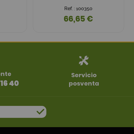
Ref. : 100350
66,65 €
ente
Servicio
 16 40
posventa