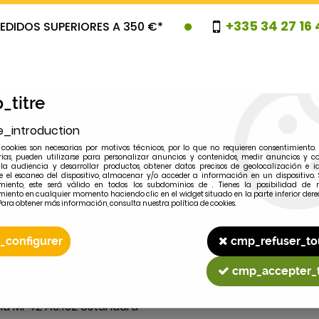
+335 34 27 16 
EDIDOS SUPERIORES A 350 €*
_titre
e_introduction
cookies son necesarias por motivos técnicos, por lo que no requieren consentimiento. 
rias, pueden utilizarse para personalizar anuncios y contenidos, medir anuncios y co
la audiencia y desarrollar productos, obtener datos precisos de geolocalización e id
 el escaneo del dispositivo, almacenar y/o acceder a información en un dispositivo. 
miento, este será válido en todos los subdominios de . Tienes la posibilidad de r
OVEDADES
PROMOCIONES
LIQUIDAC
miento en cualquier momento haciendo clic en el widget situado en la parte inferior dere
Para obtener más información, consulta nuestra política de cookies.
_configurer
cmp_refuser_to
2
MODELO
cmp_accepter_
ella MF42 A3.152 estandard