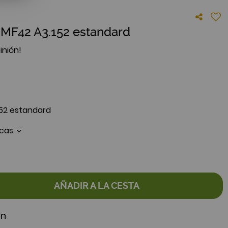
a MF42 A3.152 estandard
inión!
152 estandard
icas
AÑADIR A LA CESTA
ón