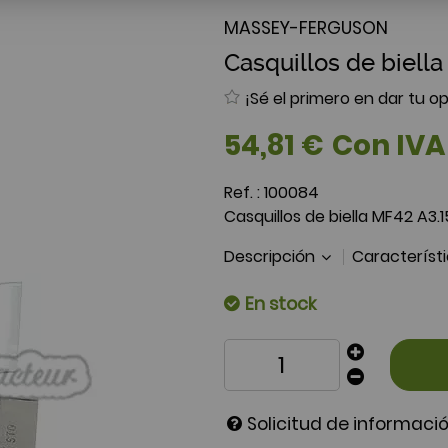
MASSEY-FERGUSON
Casquillos de biell
¡Sé el primero en dar tu op
54
,
81
€
Con IVA
Ref. :
100084
Casquillos de biella MF42 A3.
Descripción
Característ
En stock
Solicitud de informaci