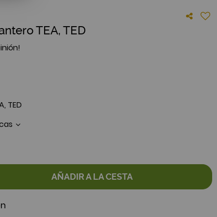
lantero TEA, TED
inión!
A, TED
icas
AÑADIR A LA CESTA
ón