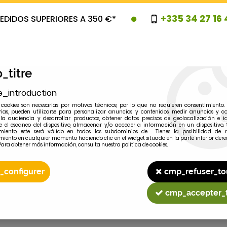
+335 34 27 16 
EDIDOS SUPERIORES A 350 €*
_titre
e_introduction
cookies son necesarias por motivos técnicos, por lo que no requieren consentimiento. 
rias, pueden utilizarse para personalizar anuncios y contenidos, medir anuncios y co
la audiencia y desarrollar productos, obtener datos precisos de geolocalización e id
 el escaneo del dispositivo, almacenar y/o acceder a información en un dispositivo. 
miento, este será válido en todos los subdominios de . Tienes la posibilidad de r
OVEDADES
PROMOCIONES
LIQUIDAC
miento en cualquier momento haciendo clic en el widget situado en la parte inferior dere
Para obtener más información, consulta nuestra política de cookies.
_configurer
cmp_refuser_to
2
MODELO
cmp_accepter_