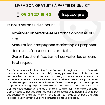
LIVRAISON GRATUITE À PARTIR DE 350 €*
Nous autorisez-vous à utiliser vos
05 34 27 16 40
Espace pro
cookies ?
Ils nous seront utiles pour :
0
Améliorer l'interface et les fonctionnalités du
site
Mesurer les campagnes marketing et proposer
Sélectionnez votre marque
des mises à jour sur nos produits
Gérer l'authentification et surveiller les erreurs
1
MARQUE
techniques
Certains cookies sont nécessaires à des fins techniques, ils sont donc dispensés
2
MODÈLE
de consentement. D'autres, non obligatoires, peuvent être utilisés pour la
personnalisation des annonces et du contenu, la mesure des annonces et du
contenu, la connaissance de l'audience et le développement de produits, les
données de géolocalisation précises et l'identification par le balayage de
l'appareil, le stockage et/ou l'accès aux informations sur un appareil. Si vous
Rechercher
donnez votre consentement, celui-ci sera valable sur l’ensemble des sous-
domaines de La Boutique du Tracteur. Vous disposez de la possibilité de retirer
votre consentement à tout moment en cliquant sur le widget en bas à droite de
la page. Pour en savoir plus, consulter notre politique de cookie.
Accueil
>
CARROSSERIE
>
EMBLEME