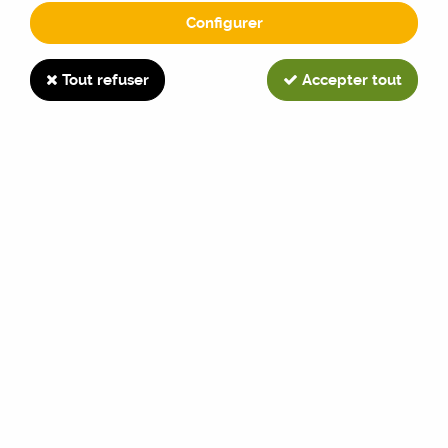
Configurer
EMBLEME
Tout refuser
Accepter tout
TRIER & FILTRER
60 articles sur
82