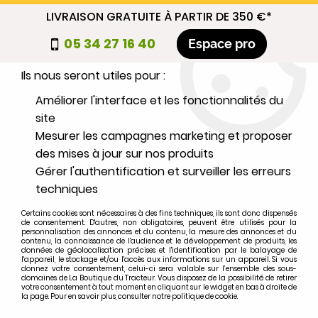
LIVRAISON GRATUITE À PARTIR DE 350 €*
Nous autorisez-vous à utiliser vos
05 34 27 16 40
Espace pro
cookies ?
Ils nous seront utiles pour :
0
Améliorer l'interface et les fonctionnalités du
site
Mesurer les campagnes marketing et proposer
Sélectionnez votre marque
des mises à jour sur nos produits
Gérer l'authentification et surveiller les erreurs
1
MARQUE
techniques
Certains cookies sont nécessaires à des fins techniques, ils sont donc dispensés
2
MODÈLE
de consentement. D'autres, non obligatoires, peuvent être utilisés pour la
personnalisation des annonces et du contenu, la mesure des annonces et du
contenu, la connaissance de l'audience et le développement de produits, les
données de géolocalisation précises et l'identification par le balayage de
l'appareil, le stockage et/ou l'accès aux informations sur un appareil. Si vous
Rechercher
donnez votre consentement, celui-ci sera valable sur l’ensemble des sous-
domaines de La Boutique du Tracteur. Vous disposez de la possibilité de retirer
votre consentement à tout moment en cliquant sur le widget en bas à droite de
la page. Pour en savoir plus, consulter notre politique de cookie.
Accueil
>
Moteur
>
ECHAPPEMENT
>
Capuchon d