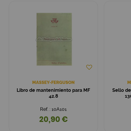
MASSEY-FERGUSON
M
Libro de mantenimiento para MF
Sello d
42.8
13
Ref. : 10A101
20,90 €