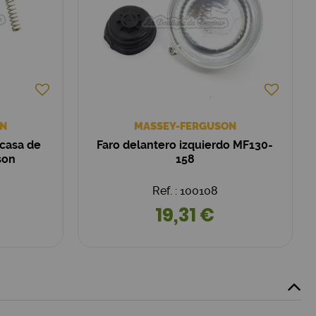
N
MASSEY-FERGUSON
rcasa de
Faro delantero izquierdo MF130-
son
158
Ref. : 100108
19,31 €