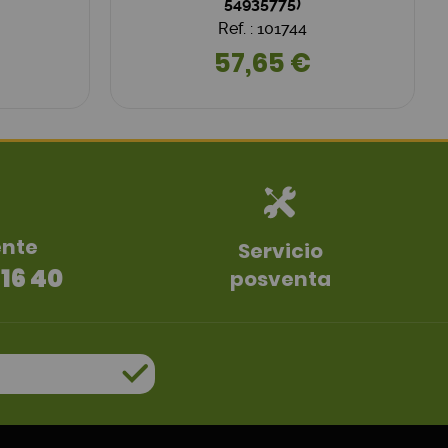
54935775)
Ref. : 101744
57,65 €
ente
Servicio
 16 40
posventa