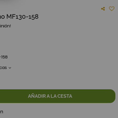
ho MF130-158
inión!
-158
icas
AÑADIR A LA CESTA
ón