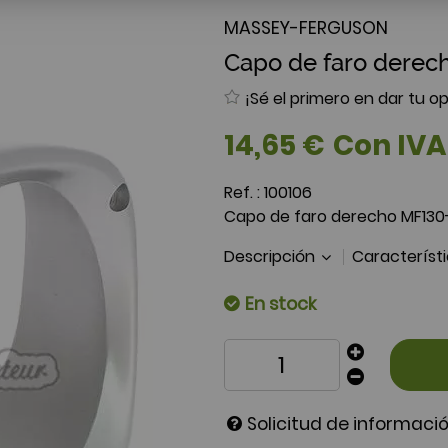
MASSEY-FERGUSON
Capo de faro derec
¡Sé el primero en dar tu op
14
,
65
€
Con IVA
Ref. :
100106
Capo de faro derecho MF130
Descripción
Característ
En stock
Solicitud de informaci