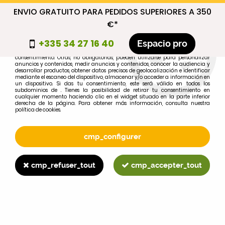
ENVIO GRATUITO PARA PEDIDOS SUPERIORES A 350
cmp_titre
€*
cookie_introduction
+335 34 27 16 40
Espacio pro
Algunas cookies son necesarias por motivos técnicos, por lo que no requieren
consentimiento. Otras, no obligatorias, pueden utilizarse para personalizar
anuncios y contenidos, medir anuncios y contenidos, conocer la audiencia y
desarrollar productos, obtener datos precisos de geolocalización e identificar
0
mediante el escaneo del dispositivo, almacenar y/o acceder a información en
un dispositivo. Si das tu consentimiento, este será válido en todos los
subdominios de . Tienes la posibilidad de retirar tu consentimiento en
cualquier momento haciendo clic en el widget situado en la parte inferior
derecha de la página. Para obtener más información, consulta nuestra
política de cookies.
Selecciona tu marca
1
cmp_configurer
MARCA
cmp_refuser_tout
cmp_accepter_tout
2
MODELO
Buscar