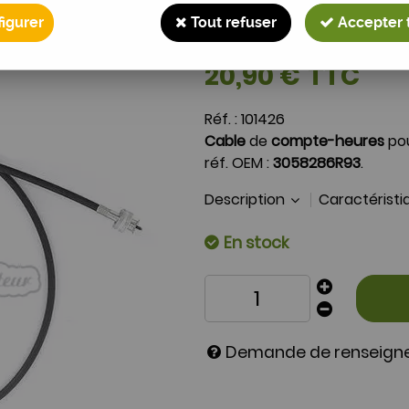
Cable de compteur I
igurer
Tout refuser
Accepter 
Soyez le premier à donner 
20
,
90
€
TTC
Réf. :
101426
Cable
de
compte-heures
pou
réf. OEM :
3058286R93
.
Description
Caractérist
En stock
Demande de renseig