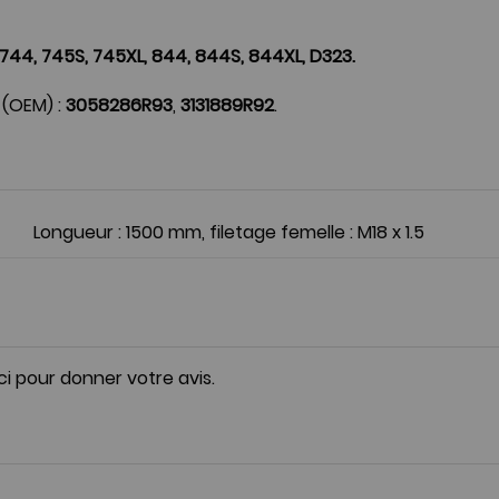
L, 744, 745S, 745XL, 844, 844S, 844XL, D323.
 (OEM) :
3058286R93
,
3131889R92
.
Longueur : 1500 mm, filetage femelle : M18 x 1.5
ici pour donner votre avis.