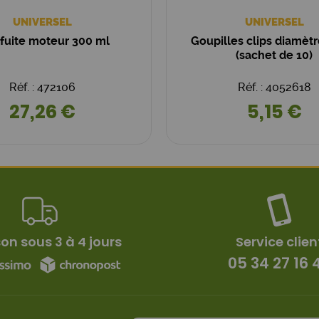
UNIVERSEL
UNIVERSEL
 fuite moteur 300 ml
Goupilles clips diamèt
(sachet de 10)
Réf. : 472106
Réf. : 4052618
27,26 €
5,15 €
son sous 3 à 4 jours
Service clien
05 34 27 16 