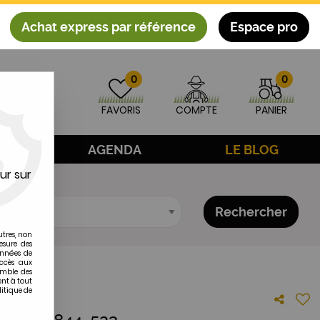
Achat express par référence
Espace pro
0
0
FAVORIS
COMPTE
PANIER
AGE
AGENDA
LE BLOG
ur sur
Rechercher
utres, non
esure des
onnées de
accès aux
emble des
ent à tout
litique de