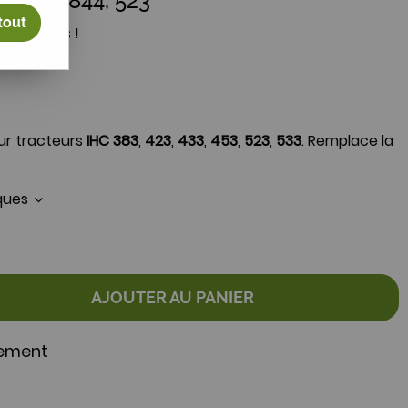
H 744, 844, 523
tout
votre avis !
r tracteurs
IHC 383
,
423
,
433
,
453
,
523
,
533
. Remplace la
iques
AJOUTER AU PANIER
nement