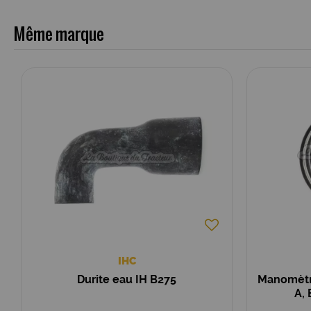
Même marque
IHC
Durite eau IH B275
Manomètre
A,