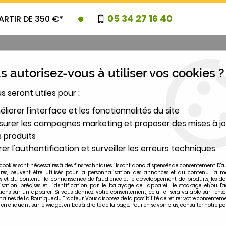
05 34 27 16 40
ARTIR DE 350 €*
 autorisez-vous à utiliser vos cookies ?
us seront utiles pour :
UVEAUTES
PROMOTIONS
DESTOCK
liorer l'interface et les fonctionnalités du site
urer les campagnes marketing et proposer des mises à jo
 produits
2
er l'authentification et surveiller les erreurs techniques
MODÈLE
cookies sont nécessaires à des fins techniques, ils sont donc dispensés de consentement. D'a
ires, peuvent être utilisés pour la personnalisation des annonces et du contenu, la m
 et du contenu, la connaissance de l'audience et le développement de produits, les d
le de compteur IH 744, 844, 523
isation précises et l'identification par le balayage de l'appareil, le stockage et/ou l'
ions sur un appareil. Si vous donnez votre consentement, celui-ci sera valable sur l’ens
ines de La Boutique du Tracteur. Vous disposez de la possibilité de retirer votre consentem
 cliquant sur le widget en bas à droite de la page. Pour en savoir plus, consulter notre po
IHC