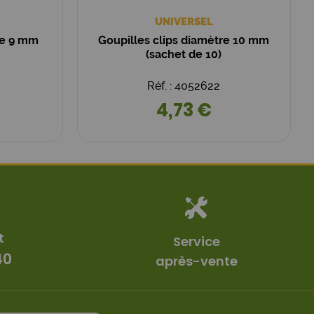
UNIVERSEL
re 9 mm
Goupilles clips diamètre 10 mm
(sachet de 10)
Réf. : 4052622
4,73 €
t
Service
40
après-vente