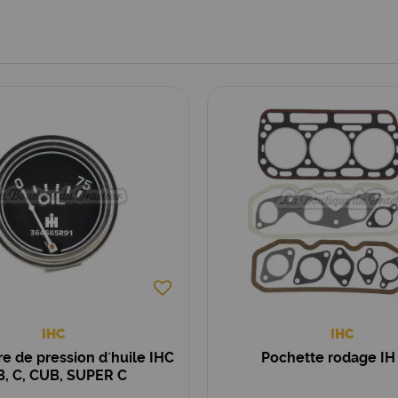
IHC
IHC
 de pression d´huile IHC
Pochette rodage IH
 B, C, CUB, SUPER C