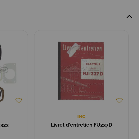
IHC
 323
Livret d´entretien FU237D