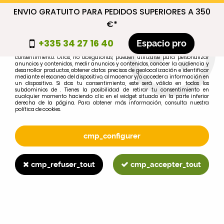
ENVIO GRATUITO PARA PEDIDOS SUPERIORES A 350
cmp_titre
€*
cookie_introduction
+335 34 27 16 40
Espacio pro
Algunas cookies son necesarias por motivos técnicos, por lo que no requieren
consentimiento. Otras, no obligatorias, pueden utilizarse para personalizar
anuncios y contenidos, medir anuncios y contenidos, conocer la audiencia y
desarrollar productos, obtener datos precisos de geolocalización e identificar
0
mediante el escaneo del dispositivo, almacenar y/o acceder a información en
un dispositivo. Si das tu consentimiento, este será válido en todos los
subdominios de . Tienes la posibilidad de retirar tu consentimiento en
cualquier momento haciendo clic en el widget situado en la parte inferior
derecha de la página. Para obtener más información, consulta nuestra
política de cookies.
Selecciona tu marca
1
cmp_configurer
MARCA
cmp_refuser_tout
cmp_accepter_tout
2
MODELO
Buscar