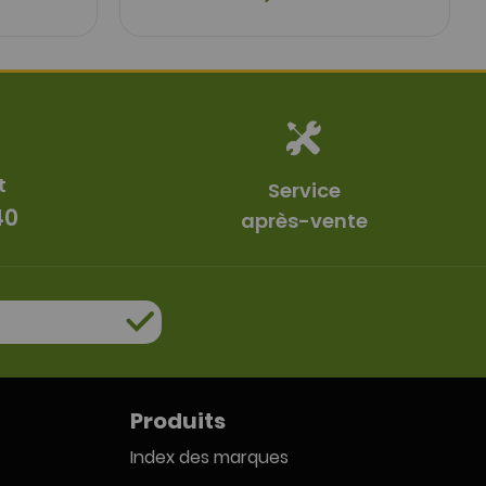
t
Service
40
après-vente
Produits
Index des marques