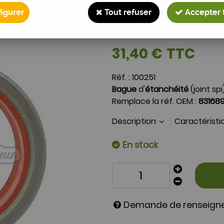
Bague étanchéité ré
831689M1
igurer
Tout refuser
Accepter 
Soyez le premier à donner 
31
,
40
€
TTC
Réf. :
100251
Bague
d'
étanchéité
(joint sp
Remplace la réf. OEM :
83168
Description
Caractérist
En stock
Demande de renseig