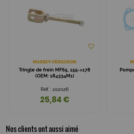
MASSEY-FERGUSON
M
Tringle de frein MF65, 155->178
Pompe
(OEM: 184334M1)
Réf. : 102026
25,84 €
Nos clients ont aussi aimé