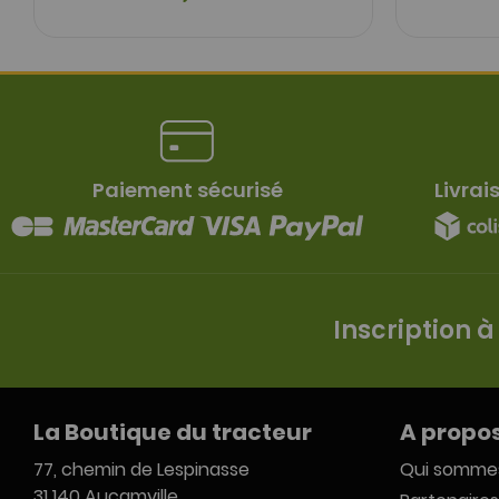
Paiement sécurisé
Livrai
Inscription à
La Boutique du tracteur
A propo
77, chemin de Lespinasse
Qui somme
31 140 Aucamville