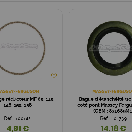
ASSEY-FERGUSON
MASSEY-FERGUSO
ège réducteur MF 65, 145,
Bague d´étanchéité tr
148, 152, 158
coté pont Massey Ferg
(OEM : 831689M1
Réf. : 100142
Réf. : 101739
4,91 €
14,18 €