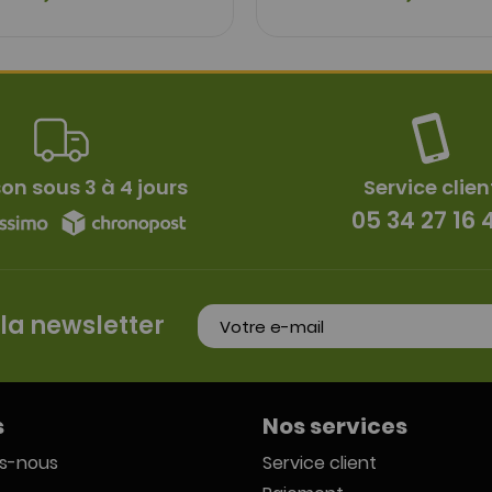
son sous 3 à 4 jours
Service clien
05 34 27 16 
 la newsletter
s
Nos services
s-nous
Service client