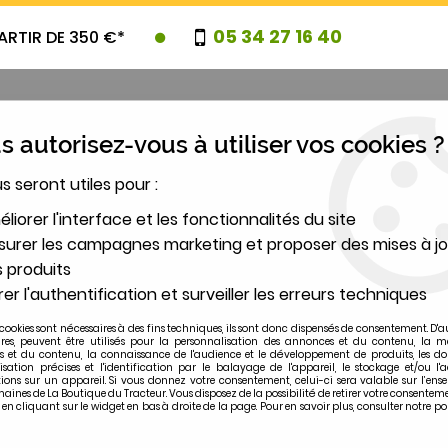
05 34 27 16 40
ARTIR DE 350 €*
 autorisez-vous à utiliser vos cookies ?
us seront utiles pour :
UVEAUTES
PROMOTIONS
DESTOCK
liorer l'interface et les fonctionnalités du site
urer les campagnes marketing et proposer des mises à jo
 produits
2
er l'authentification et surveiller les erreurs techniques
MODÈLE
cookies sont nécessaires à des fins techniques, ils sont donc dispensés de consentement. D'a
ires, peuvent être utilisés pour la personnalisation des annonces et du contenu, la m
 et du contenu, la connaissance de l'audience et le développement de produits, les d
étanchéité réducteur sortie de trompette MF130 831689M
isation précises et l'identification par le balayage de l'appareil, le stockage et/ou l'
ions sur un appareil. Si vous donnez votre consentement, celui-ci sera valable sur l’ens
ines de La Boutique du Tracteur. Vous disposez de la possibilité de retirer votre consentem
 cliquant sur le widget en bas à droite de la page. Pour en savoir plus, consulter notre po
MASSEY-FERGUSON