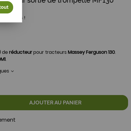
ducteur sortie de trompette MF130
tout
votre avis !
i) de
réducteur
pour tracteurs
Massey Ferguson 130
.
9M1
.
iques
AJOUTER AU PANIER
nement