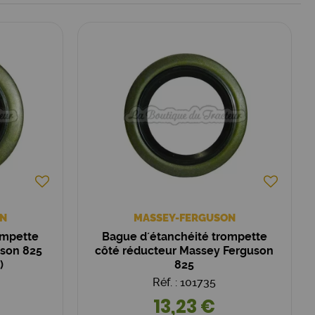
N
MASSEY-FERGUSON
ompette
Bague d´étanchéité trompette
uson 825
côté réducteur Massey Ferguson
)
825
Réf. : 101735
13,23 €