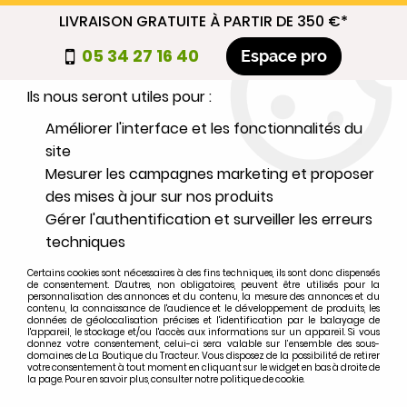
LIVRAISON GRATUITE À PARTIR DE 350 €*
Nous autorisez-vous à utiliser vos
05 34 27 16 40
Espace pro
cookies ?
Ils nous seront utiles pour :
0
Améliorer l'interface et les fonctionnalités du
site
Mesurer les campagnes marketing et proposer
Sélectionnez votre marque
des mises à jour sur nos produits
Gérer l'authentification et surveiller les erreurs
1
MARQUE
techniques
Certains cookies sont nécessaires à des fins techniques, ils sont donc dispensés
2
MODÈLE
de consentement. D'autres, non obligatoires, peuvent être utilisés pour la
personnalisation des annonces et du contenu, la mesure des annonces et du
contenu, la connaissance de l'audience et le développement de produits, les
données de géolocalisation précises et l'identification par le balayage de
l'appareil, le stockage et/ou l'accès aux informations sur un appareil. Si vous
Rechercher
donnez votre consentement, celui-ci sera valable sur l’ensemble des sous-
domaines de La Boutique du Tracteur. Vous disposez de la possibilité de retirer
votre consentement à tout moment en cliquant sur le widget en bas à droite de
la page. Pour en savoir plus, consulter notre politique de cookie.
Accueil
>
CARROSSERIE
>
DECALQUES
>
Autocollant de levier