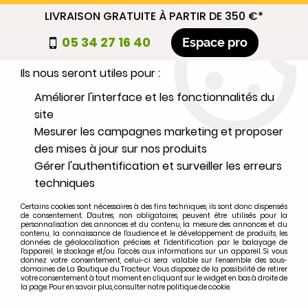
LIVRAISON GRATUITE À PARTIR DE 350 €*
Nous autorisez-vous à utiliser vos
05 34 27 16 40
Espace pro
cookies ?
Ils nous seront utiles pour :
0
Améliorer l'interface et les fonctionnalités du
site
Mesurer les campagnes marketing et proposer
Sélectionnez votre marque
des mises à jour sur nos produits
Gérer l'authentification et surveiller les erreurs
1
MARQUE
techniques
Certains cookies sont nécessaires à des fins techniques, ils sont donc dispensés
2
MODÈLE
de consentement. D'autres, non obligatoires, peuvent être utilisés pour la
personnalisation des annonces et du contenu, la mesure des annonces et du
contenu, la connaissance de l'audience et le développement de produits, les
données de géolocalisation précises et l'identification par le balayage de
l'appareil, le stockage et/ou l'accès aux informations sur un appareil. Si vous
Rechercher
donnez votre consentement, celui-ci sera valable sur l’ensemble des sous-
domaines de La Boutique du Tracteur. Vous disposez de la possibilité de retirer
votre consentement à tout moment en cliquant sur le widget en bas à droite de
la page. Pour en savoir plus, consulter notre politique de cookie.
Accueil
>
CARROSSERIE
>
TOLERIE
>
Arceau de sécurité