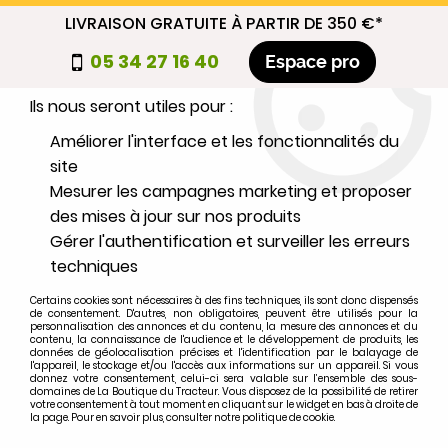
LIVRAISON GRATUITE À PARTIR DE 350 €*
Nous autorisez-vous à utiliser vos
05 34 27 16 40
Espace pro
cookies ?
Ils nous seront utiles pour :
0
Améliorer l'interface et les fonctionnalités du
site
Mesurer les campagnes marketing et proposer
Sélectionnez votre marque
des mises à jour sur nos produits
Gérer l'authentification et surveiller les erreurs
1
MARQUE
techniques
Certains cookies sont nécessaires à des fins techniques, ils sont donc dispensés
2
MODÈLE
de consentement. D'autres, non obligatoires, peuvent être utilisés pour la
personnalisation des annonces et du contenu, la mesure des annonces et du
contenu, la connaissance de l'audience et le développement de produits, les
données de géolocalisation précises et l'identification par le balayage de
l'appareil, le stockage et/ou l'accès aux informations sur un appareil. Si vous
Rechercher
donnez votre consentement, celui-ci sera valable sur l’ensemble des sous-
domaines de La Boutique du Tracteur. Vous disposez de la possibilité de retirer
votre consentement à tout moment en cliquant sur le widget en bas à droite de
la page. Pour en savoir plus, consulter notre politique de cookie.
Accueil
>
CARROSSERIE
>
TOLERIE
>
Ailes carrées Ford séries