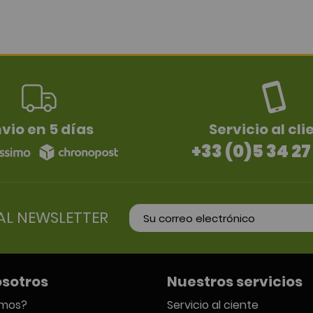
vio en 5 días
Servicio al cli
+33 (0)5 34 27
AL NEWSLETTER
osotros
Nuestros servicios
omos?
Servicio al ciente