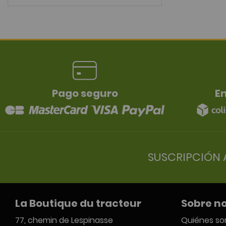
Pago seguro
En
SUSCRIPCIÓN 
La Boutique du tracteur
Sobre n
77, chemin de Lespinasse
Quiénes s