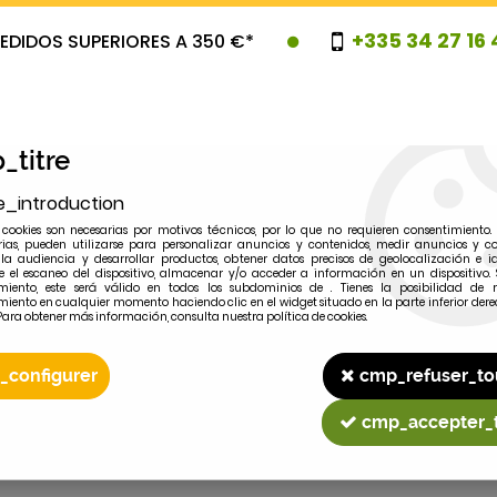
+335 34 27 16 
EDIDOS SUPERIORES A 350 €*
_titre
e_introduction
cookies son necesarias por motivos técnicos, por lo que no requieren consentimiento. 
rias, pueden utilizarse para personalizar anuncios y contenidos, medir anuncios y co
la audiencia y desarrollar productos, obtener datos precisos de geolocalización e id
 el escaneo del dispositivo, almacenar y/o acceder a información en un dispositivo. 
miento, este será válido en todos los subdominios de . Tienes la posibilidad de r
OVEDADES
PROMOCIONES
LIQUIDAC
miento en cualquier momento haciendo clic en el widget situado en la parte inferior dere
Para obtener más información, consulta nuestra política de cookies.
_configurer
cmp_refuser_to
2
MODELO
cmp_accepter_